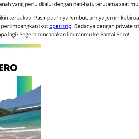
ah yang perlu dilalui dengan hati-hati, terutama saat mu
n terpukau! Pasir putihnya lembut, airnya jernih kebirua
h pertimbangkan ikut
open trip
. Bedanya dengan private tr
 apa lagi? Segera rencanakan liburanmu ke Pantai Pero!