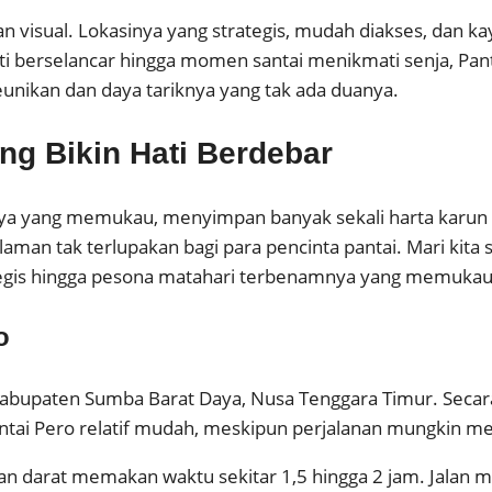
n visual. Lokasinya yang strategis, mudah diakses, dan 
rti berselancar hingga momen santai menikmati senja, Pant
eunikan dan daya tariknya yang tak ada duanya.
g Bikin Hati Berdebar
a yang memukau, menyimpan banyak sekali harta karun t
an tak terlupakan bagi para pencinta pantai. Mari kita 
rategis hingga pesona matahari terbenamnya yang memukau
o
Kabupaten Sumba Barat Daya, Nusa Tenggara Timur. Secara g
ntai Pero relatif mudah, meskipun perjalanan mungkin m
an darat memakan waktu sekitar 1,5 hingga 2 jam. Jalan m