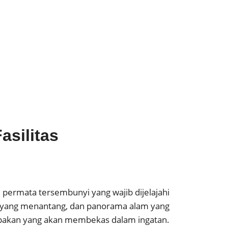
asilitas
u permata tersembunyi yang wajib dijelajahi
k yang menantang, dan panorama alam yang
lupakan yang akan membekas dalam ingatan.