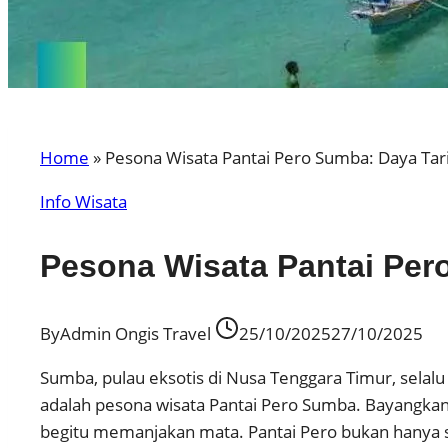
Home
»
Pesona Wisata Pantai Pero Sumba: Daya Tarik
Info Wisata
Pesona Wisata Pantai Pero
By
Admin Ongis Travel
25/10/2025
27/10/2025
Sumba, pulau eksotis di Nusa Tenggara Timur, selalu
adalah pesona wisata Pantai Pero Sumba. Bayangka
begitu memanjakan mata. Pantai Pero bukan hanya s