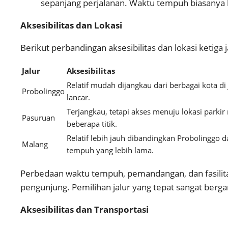
sepanjang perjalanan. Waktu tempuh biasanya l
Aksesibilitas dan Lokasi
Berikut perbandingan aksesibilitas dan lokasi ketiga j
Jalur
Aksesibilitas
Relatif mudah dijangkau dari berbagai kota d
Probolinggo
lancar.
Terjangkau, tetapi akses menuju lokasi parki
Pasuruan
beberapa titik.
Relatif lebih jauh dibandingkan Probolingg
Malang
tempuh yang lebih lama.
Perbedaan waktu tempuh, pemandangan, dan fasilita
pengunjung. Pemilihan jalur yang tepat sangat berg
Aksesibilitas dan Transportasi