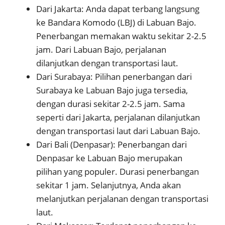
Dari Jakarta: Anda dapat terbang langsung
ke Bandara Komodo (LBJ) di Labuan Bajo.
Penerbangan memakan waktu sekitar 2-2.5
jam. Dari Labuan Bajo, perjalanan
dilanjutkan dengan transportasi laut.
Dari Surabaya: Pilihan penerbangan dari
Surabaya ke Labuan Bajo juga tersedia,
dengan durasi sekitar 2-2.5 jam. Sama
seperti dari Jakarta, perjalanan dilanjutkan
dengan transportasi laut dari Labuan Bajo.
Dari Bali (Denpasar): Penerbangan dari
Denpasar ke Labuan Bajo merupakan
pilihan yang populer. Durasi penerbangan
sekitar 1 jam. Selanjutnya, Anda akan
melanjutkan perjalanan dengan transportasi
laut.