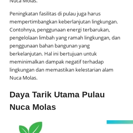
Nuca Molas.
Peningkatan fasilitas di pulau juga harus
mempertimbangkan keberlanjutan lingkungan.
Contohnya, penggunaan energi terbarukan,
pengelolaan limbah yang ramah lingkungan, dan
penggunaan bahan bangunan yang
berkelanjutan. Hal ini bertujuan untuk
meminimalkan dampak negatif terhadap
lingkungan dan memastikan kelestarian alam
Nuca Molas.
Daya Tarik Utama Pulau
Nuca Molas