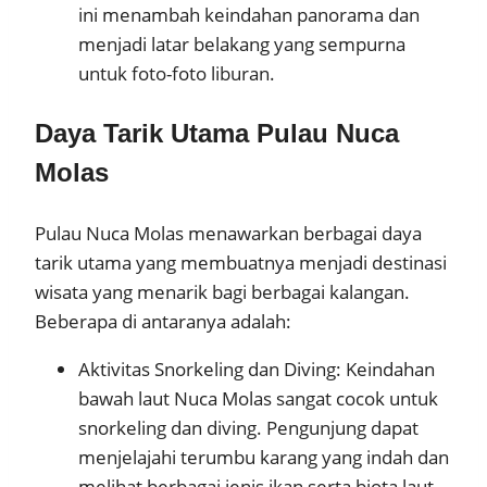
ini menambah keindahan panorama dan
menjadi latar belakang yang sempurna
untuk foto-foto liburan.
Daya Tarik Utama Pulau Nuca
Molas
Pulau Nuca Molas menawarkan berbagai daya
tarik utama yang membuatnya menjadi destinasi
wisata yang menarik bagi berbagai kalangan.
Beberapa di antaranya adalah:
Aktivitas Snorkeling dan Diving: Keindahan
bawah laut Nuca Molas sangat cocok untuk
snorkeling dan diving. Pengunjung dapat
menjelajahi terumbu karang yang indah dan
melihat berbagai jenis ikan serta biota laut