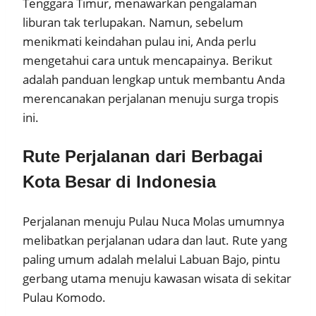
Tenggara Timur, menawarkan pengalaman
liburan tak terlupakan. Namun, sebelum
menikmati keindahan pulau ini, Anda perlu
mengetahui cara untuk mencapainya. Berikut
adalah panduan lengkap untuk membantu Anda
merencanakan perjalanan menuju surga tropis
ini.
Rute Perjalanan dari Berbagai
Kota Besar di Indonesia
Perjalanan menuju Pulau Nuca Molas umumnya
melibatkan perjalanan udara dan laut. Rute yang
paling umum adalah melalui Labuan Bajo, pintu
gerbang utama menuju kawasan wisata di sekitar
Pulau Komodo.