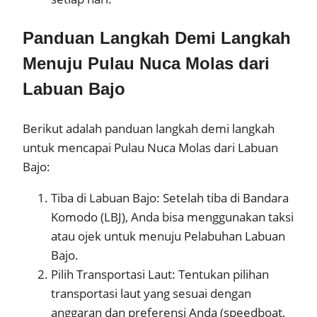
Panduan Langkah Demi Langkah
Menuju Pulau Nuca Molas dari
Labuan Bajo
Berikut adalah panduan langkah demi langkah
untuk mencapai Pulau Nuca Molas dari Labuan
Bajo:
Tiba di Labuan Bajo: Setelah tiba di Bandara
Komodo (LBJ), Anda bisa menggunakan taksi
atau ojek untuk menuju Pelabuhan Labuan
Bajo.
Pilih Transportasi Laut: Tentukan pilihan
transportasi laut yang sesuai dengan
anggaran dan preferensi Anda (speedboat,