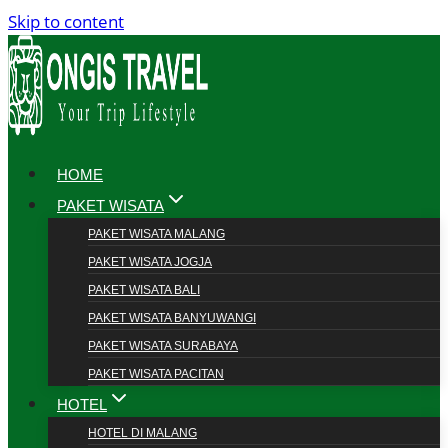
Skip to content
HOME
PAKET WISATA
PAKET WISATA MALANG
PAKET WISATA JOGJA
PAKET WISATA BALI
PAKET WISATA BANYUWANGI
PAKET WISATA SURABAYA
PAKET WISATA PACITAN
HOTEL
HOTEL DI MALANG