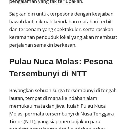
pengalaman yang tak terlupakan.
Siapkan diri untuk terpesona dengan keajaiban
bawah laut, nikmati keindahan matahari terbit
dan terbenam yang spektakuler, serta rasakan
keramahan penduduk lokal yang akan membuat
perjalanan semakin berkesan.
Pulau Nuca Molas: Pesona
Tersembunyi di NTT
Bayangkan sebuah surga tersembunyi di tengah
lautan, tempat di mana keindahan alam
memukau mata dan jiwa. Itulah Pulau Nuca
Molas, permata tersembunyi di Nusa Tenggara
Timur (NTT), yang siap memanjakan para