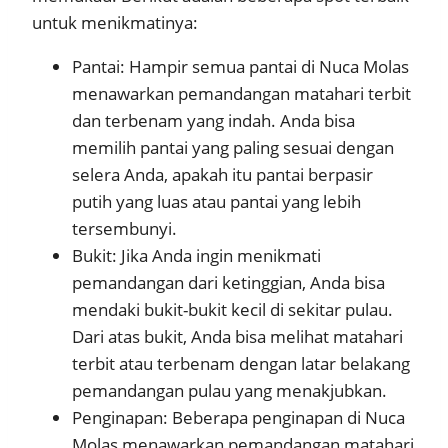
untuk menikmatinya:
Pantai: Hampir semua pantai di Nuca Molas
menawarkan pemandangan matahari terbit
dan terbenam yang indah. Anda bisa
memilih pantai yang paling sesuai dengan
selera Anda, apakah itu pantai berpasir
putih yang luas atau pantai yang lebih
tersembunyi.
Bukit: Jika Anda ingin menikmati
pemandangan dari ketinggian, Anda bisa
mendaki bukit-bukit kecil di sekitar pulau.
Dari atas bukit, Anda bisa melihat matahari
terbit atau terbenam dengan latar belakang
pemandangan pulau yang menakjubkan.
Penginapan: Beberapa penginapan di Nuca
Molas menawarkan pemandangan matahari