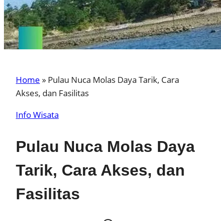
Home
»
Pulau Nuca Molas Daya Tarik, Cara
Akses, dan Fasilitas
Info Wisata
Pulau Nuca Molas Daya
Tarik, Cara Akses, dan
Fasilitas