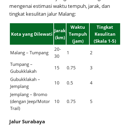
mengenai estimasi waktu tempuh, jarak, dan
tingkat kesulitan jalur Malang:
Waktu
Tingkat
Jarak
Kota yang Dilewati
Tempuh
Kesulitan
(km)
(jam)
(Skala 1-5)
20-
Malang – Tumpang
1
2
30
Tumpang –
15
0.75
3
Gubukklakah
Gubukklakah –
10
0.5
4
Jemplang
Jemplang – Bromo
(dengan Jeep/Motor
10
0.75
5
Trail)
Jalur Surabaya