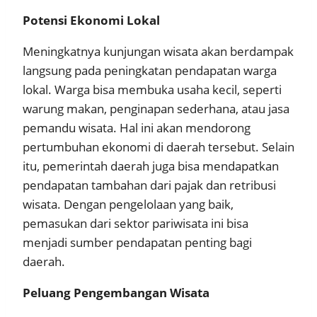
Potensi Ekonomi Lokal
Meningkatnya kunjungan wisata akan berdampak
langsung pada peningkatan pendapatan warga
lokal. Warga bisa membuka usaha kecil, seperti
warung makan, penginapan sederhana, atau jasa
pemandu wisata. Hal ini akan mendorong
pertumbuhan ekonomi di daerah tersebut. Selain
itu, pemerintah daerah juga bisa mendapatkan
pendapatan tambahan dari pajak dan retribusi
wisata. Dengan pengelolaan yang baik,
pemasukan dari sektor pariwisata ini bisa
menjadi sumber pendapatan penting bagi
daerah.
Peluang Pengembangan Wisata