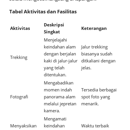
Tabel Aktivitas dan Fasilitas
Deskripsi
Aktivitas
Keterangan
Singkat
Menjelajahi
keindahan alam
Jalur trekking
dengan berjalan
biasanya sudah
Trekking
kaki di jalur-jalur
ditkaliani dengan
yang telah
jelas.
ditentukan.
Mengabadikan
momen indah
Tersedia berbagai
Fotografi
panorama alam
spot foto yang
melalui jepretan
menarik.
kamera.
Mengamati
Menyaksikan
keindahan
Waktu terbaik