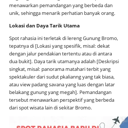
menawarkan pemandangan yang berbeda dan
unik, sehingga menarik perhatian banyak orang.
Lokasi dan Daya Tarik Utama
Spot rahasia ini terletak di lereng Gunung Bromo,
tepatnya di [Lokasi yang spesifik, misal: dekat
dengan jalur pendakian tertentu atau di antara
dua bukit]. Daya tarik utamanya adalah [Deskripsi
singkat, misal: panorama matahari terbit yang
spektakuler dari sudut pkalianng yang tak biasa,
atau view padang savana yang luas dengan latar
belakang gunung yang megah]. Pemandangan
tersebut menawarkan perspektif yang berbeda
dari spot wisata lain di sekitar Bromo.