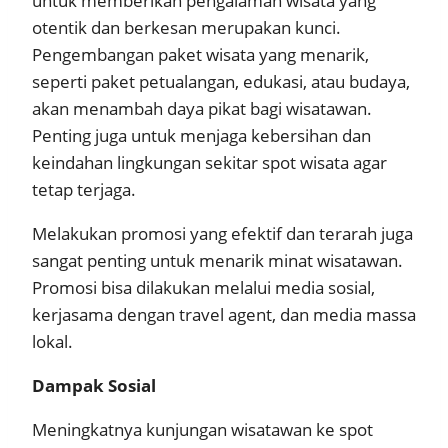
untuk memberikan pengalaman wisata yang
otentik dan berkesan merupakan kunci.
Pengembangan paket wisata yang menarik,
seperti paket petualangan, edukasi, atau budaya,
akan menambah daya pikat bagi wisatawan.
Penting juga untuk menjaga kebersihan dan
keindahan lingkungan sekitar spot wisata agar
tetap terjaga.
Melakukan promosi yang efektif dan terarah juga
sangat penting untuk menarik minat wisatawan.
Promosi bisa dilakukan melalui media sosial,
kerjasama dengan travel agent, dan media massa
lokal.
Dampak Sosial
Meningkatnya kunjungan wisatawan ke spot