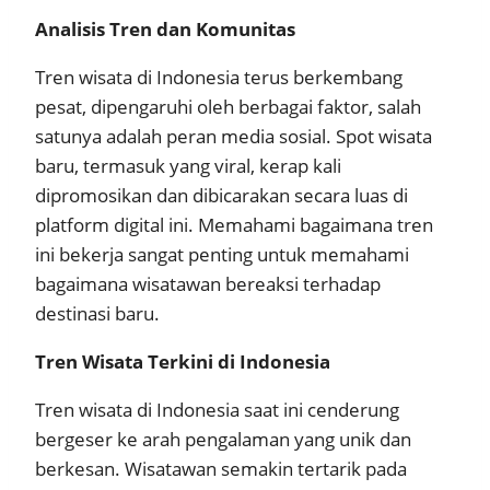
Analisis Tren dan Komunitas
Tren wisata di Indonesia terus berkembang
pesat, dipengaruhi oleh berbagai faktor, salah
satunya adalah peran media sosial. Spot wisata
baru, termasuk yang viral, kerap kali
dipromosikan dan dibicarakan secara luas di
platform digital ini. Memahami bagaimana tren
ini bekerja sangat penting untuk memahami
bagaimana wisatawan bereaksi terhadap
destinasi baru.
Tren Wisata Terkini di Indonesia
Tren wisata di Indonesia saat ini cenderung
bergeser ke arah pengalaman yang unik dan
berkesan. Wisatawan semakin tertarik pada