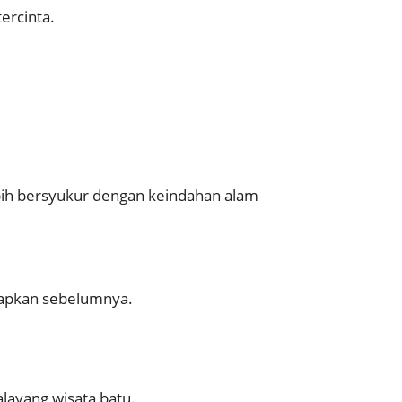
ercinta.
bih bersyukur dengan keindahan alam
siapkan sebelumnya.
layang wisata batu.