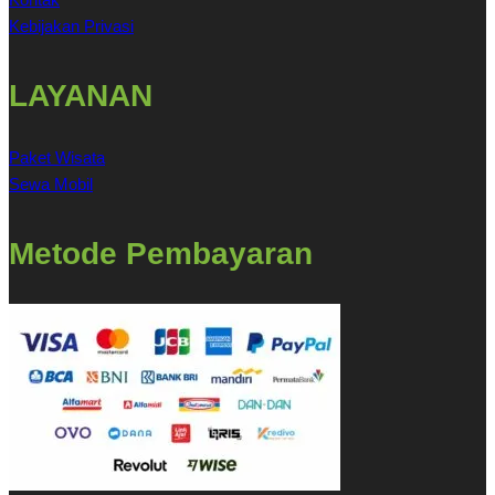
Kebijakan Privasi
LAYANAN
Paket Wisata
Sewa Mobil
Metode Pembayaran