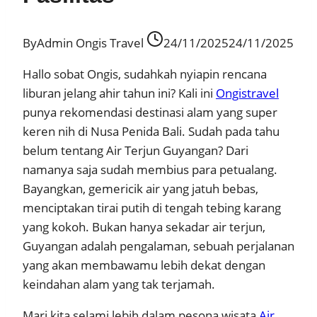
By
Admin Ongis Travel
24/11/2025
24/11/2025
Hallo sobat Ongis, sudahkah nyiapin rencana
liburan jelang ahir tahun ini? Kali ini
Ongistravel
punya rekomendasi destinasi alam yang super
keren nih di Nusa Penida Bali. Sudah pada tahu
belum tentang Air Terjun Guyangan? Dari
namanya saja sudah membius para petualang.
Bayangkan, gemericik air yang jatuh bebas,
menciptakan tirai putih di tengah tebing karang
yang kokoh. Bukan hanya sekadar air terjun,
Guyangan adalah pengalaman, sebuah perjalanan
yang akan membawamu lebih dekat dengan
keindahan alam yang tak terjamah.
Mari kita selami lebih dalam pesona wisata
Air