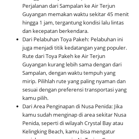
Perjalanan dari Sampalan ke Air Terjun
Guyangan memakan waktu sekitar 45 menit
hingga 1 jam, tergantung kondisi lalu lintas
dan kecepatan berkendara.
Dari Pelabuhan Toya Pakeh: Pelabuhan ini
juga menjadi titik kedatangan yang populer.
Rute dari Toya Pakeh ke Air Terjun
Guyangan kurang lebih sama dengan dari
Sampalan, dengan waktu tempuh yang
mirip. Pilihlah rute yang paling nyaman dan
sesuai dengan preferensi transportasi yang
kamu pilih.
Dari Area Penginapan di Nusa Penida: Jika
kamu sudah menginap di area sekitar Nusa
Penida, seperti di wilayah Crystal Bay atau
Kelingking Beach, kamu bisa mengatur