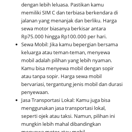
dengan lebih leluasa. Pastikan kamu
memiliki SIM C dan terbiasa berkendara di
jalanan yang menanjak dan berliku. Harga
sewa motor biasanya berkisar antara
Rp75.000 hingga Rp100.000 per hari.
Sewa Mobil: Jika kamu bepergian bersama
keluarga atau teman-teman, menyewa
mobil adalah pilihan yang lebih nyaman.
Kamu bisa menyewa mobil dengan sopir
atau tanpa sopir. Harga sewa mobil
bervariasi, tergantung jenis mobil dan durasi
penyewaan.
Jasa Transportasi Lokal: Kamu juga bisa
menggunakan jasa transportasi lokal,
seperti ojek atau taksi. Namun, pilihan ini
mungkin lebih mahal dibandingkan
menyewa motor atau mobil.