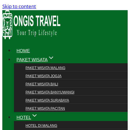
Skip to content
HOME
PAKET WISATA
PAKET WISATA MALANG
PAKET WISATA JOGJA
PAKET WISATA BALI
PAKET WISATA BANYUWANGI
PAKET WISATA SURABAYA
PAKET WISATA PACITAN
HOTEL
HOTEL DI MALANG