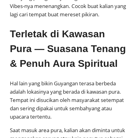
Vibes-nya menenangkan. Cocok buat kalian yang
lagi cari tempat buat mereset pikiran.
Terletak di Kawasan
Pura — Suasana Tenang
& Penuh Aura Spiritual
Hal lain yang bikin Guyangan terasa berbeda
adalah lokasinya yang berada di kawasan pura.
Tempat ini disucikan oleh masyarakat setempat
dan sering dipakai untuk sembahyang atau
upacara tertentu.
Saat masuk area pura, kalian akan diminta untuk