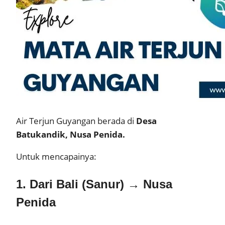
Air Terjun Guyangan berada di
Desa
Batukandik, Nusa Penida.
Untuk mencapainya:
1. Dari Bali (Sanur) → Nusa
Penida