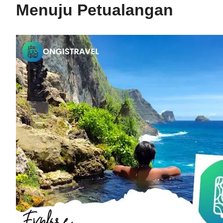
Menuju Petualangan