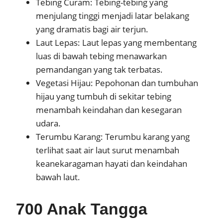
Tebing Curam: Tebing-tebing yang
menjulang tinggi menjadi latar belakang
yang dramatis bagi air terjun.
Laut Lepas: Laut lepas yang membentang
luas di bawah tebing menawarkan
pemandangan yang tak terbatas.
Vegetasi Hijau: Pepohonan dan tumbuhan
hijau yang tumbuh di sekitar tebing
menambah keindahan dan kesegaran
udara.
Terumbu Karang: Terumbu karang yang
terlihat saat air laut surut menambah
keanekaragaman hayati dan keindahan
bawah laut.
700 Anak Tangga