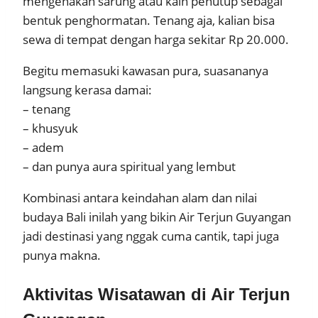
mengenakan sarung atau kain penutup sebagai
bentuk penghormatan. Tenang aja, kalian bisa
sewa di tempat dengan harga sekitar Rp 20.000.
Begitu memasuki kawasan pura, suasananya
langsung kerasa damai:
– tenang
– khusyuk
– adem
– dan punya aura spiritual yang lembut
Kombinasi antara keindahan alam dan nilai
budaya Bali inilah yang bikin Air Terjun Guyangan
jadi destinasi yang nggak cuma cantik, tapi juga
punya makna.
Aktivitas Wisatawan di Air Terjun