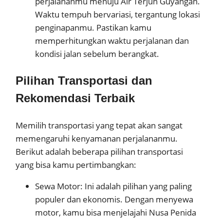
perjalananmu menuju Air Terjun Guyangan.
Waktu tempuh bervariasi, tergantung lokasi
penginapanmu. Pastikan kamu
memperhitungkan waktu perjalanan dan
kondisi jalan sebelum berangkat.
Pilihan Transportasi dan
Rekomendasi Terbaik
Memilih transportasi yang tepat akan sangat
memengaruhi kenyamanan perjalananmu.
Berikut adalah beberapa pilihan transportasi
yang bisa kamu pertimbangkan:
Sewa Motor: Ini adalah pilihan yang paling
populer dan ekonomis. Dengan menyewa
motor, kamu bisa menjelajahi Nusa Penida