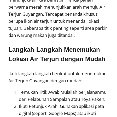
berwarna merah menunjukkan arah menuju Air
Terjun Guyangan. Terdapat penanda khusus
berupa ikon air terjun untuk menandai lokasi
tujuan. Beberapa titik penting seperti area parkir
dan warung makan juga ditandai.
Langkah-Langkah Menemukan
Lokasi Air Terjun dengan Mudah
Ikuti langkah-langkah berikut untuk menemukan
Air Terjun Guyangan dengan mudah:
Temukan Titik Awal: Mulailah perjalananmu
dari Pelabuhan Sampalan atau Toya Pakeh.
Ikuti Petunjuk Arah: Gunakan aplikasi peta
digital (seperti Google Maps) atau ikuti