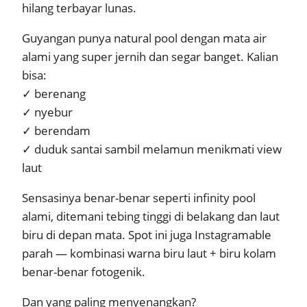
hilang terbayar lunas.
Guyangan punya natural pool dengan mata air
alami yang super jernih dan segar banget. Kalian
bisa:
✓ berenang
✓ nyebur
✓ berendam
✓ duduk santai sambil melamun menikmati view
laut
Sensasinya benar-benar seperti infinity pool
alami, ditemani tebing tinggi di belakang dan laut
biru di depan mata. Spot ini juga Instagramable
parah — kombinasi warna biru laut + biru kolam
benar-benar fotogenik.
Dan yang paling menyenangkan?