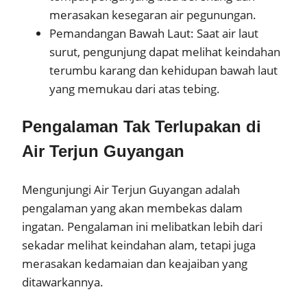
merasakan kesegaran air pegunungan.
Pemandangan Bawah Laut: Saat air laut
surut, pengunjung dapat melihat keindahan
terumbu karang dan kehidupan bawah laut
yang memukau dari atas tebing.
Pengalaman Tak Terlupakan di
Air Terjun Guyangan
Mengunjungi Air Terjun Guyangan adalah
pengalaman yang akan membekas dalam
ingatan. Pengalaman ini melibatkan lebih dari
sekadar melihat keindahan alam, tetapi juga
merasakan kedamaian dan keajaiban yang
ditawarkannya.