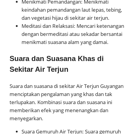
Menikmati Pemandangan: Menikmati
keindahan pemandangan laut lepas, tebing,
dan vegetasi hijau di sekitar air terjun.
Meditasi dan Relaksasi: Mencari ketenangan
dengan bermeditasi atau sekadar bersantai
menikmati suasana alam yang damai.
Suara dan Suasana Khas di
Sekitar Air Terjun
Suara dan suasana di sekitar Air Terjun Guyangan
menciptakan pengalaman yang khas dan tak
terlupakan. Kombinasi suara dan suasana ini
memberikan efek yang menenangkan dan
menyegarkan.
Suara Gemuruh Air Terjun: Suara gemuruh