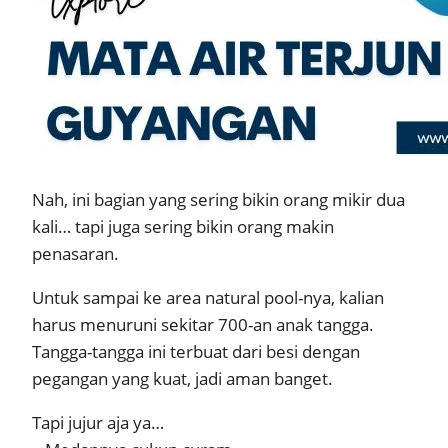
Nah, ini bagian yang sering bikin orang mikir dua
kali… tapi juga sering bikin orang makin
penasaran.
Untuk sampai ke area natural pool-nya, kalian
harus menuruni sekitar 700-an anak tangga.
Tangga-tangga ini terbuat dari besi dengan
pegangan yang kuat, jadi aman banget.
Tapi jujur aja ya…