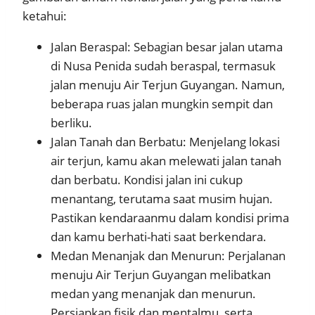
ketahui:
Jalan Beraspal: Sebagian besar jalan utama
di Nusa Penida sudah beraspal, termasuk
jalan menuju Air Terjun Guyangan. Namun,
beberapa ruas jalan mungkin sempit dan
berliku.
Jalan Tanah dan Berbatu: Menjelang lokasi
air terjun, kamu akan melewati jalan tanah
dan berbatu. Kondisi jalan ini cukup
menantang, terutama saat musim hujan.
Pastikan kendaraanmu dalam kondisi prima
dan kamu berhati-hati saat berkendara.
Medan Menanjak dan Menurun: Perjalanan
menuju Air Terjun Guyangan melibatkan
medan yang menanjak dan menurun.
Persiapkan fisik dan mentalmu, serta