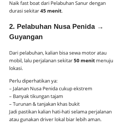
Naik fast boat dari Pelabuhan Sanur dengan
durasi sekitar
45 menit
.
2. Pelabuhan Nusa Penida →
Guyangan
Dari pelabuhan, kalian bisa sewa motor atau
mobil, lalu perjalanan sekitar
50 menit
menuju
lokasi.
Perlu diperhatikan ya:
– Jalanan Nusa Penida cukup ekstrem
– Banyak tikungan tajam
– Turunan & tanjakan khas bukit
Jadi pastikan kalian hati-hati selama perjalanan
atau gunakan driver lokal biar lebih aman.