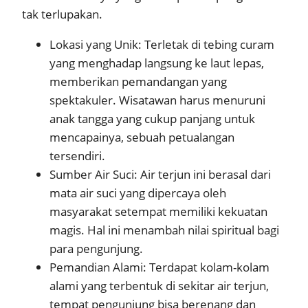
tak terlupakan.
Lokasi yang Unik: Terletak di tebing curam
yang menghadap langsung ke laut lepas,
memberikan pemandangan yang
spektakuler. Wisatawan harus menuruni
anak tangga yang cukup panjang untuk
mencapainya, sebuah petualangan
tersendiri.
Sumber Air Suci: Air terjun ini berasal dari
mata air suci yang dipercaya oleh
masyarakat setempat memiliki kekuatan
magis. Hal ini menambah nilai spiritual bagi
para pengunjung.
Pemandian Alami: Terdapat kolam-kolam
alami yang terbentuk di sekitar air terjun,
tempat pengunjung bisa berenang dan