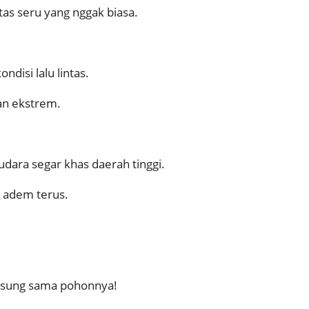
tas seru yang nggak biasa.
disi lalu lintas.
nan ekstrem.
udara segar khas daerah tinggi.
a adem terus.
angsung sama pohonnya!