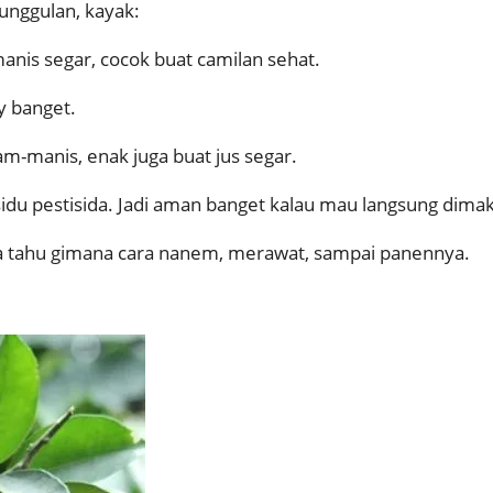
 unggulan, kayak:
anis segar, cocok buat camilan sehat.
cy banget.
am-manis, enak juga buat jus segar.
esidu pestisida. Jadi aman banget kalau mau langsung dima
ga tahu gimana cara nanem, merawat, sampai panennya.