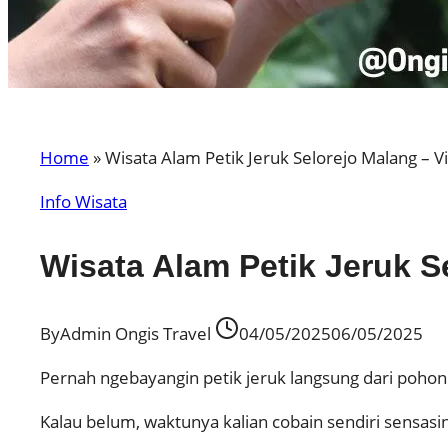
Home
»
Wisata Alam Petik Jeruk Selorejo Malang – V
Info Wisata
Wisata Alam Petik Jeruk S
By
Admin Ongis Travel
04/05/2025
06/05/2025
Pernah ngebayangin petik jeruk langsung dari poho
Kalau belum, waktunya kalian cobain sendiri sensasi