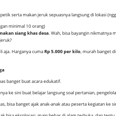
etik serta makan jeruk sepuasnya langsung di lokasi (ngg
gan minimal 10 orang)
makan siang khas desa
. Wah, bisa bayangin nikmatnya m
jeruk?
eli aja. Harganya cuma
Rp 5.000 per kilo
, murah banget dib
ga
pas banget buat acara edukatif.
 ke sini buat belajar langsung soal pertanian, pengelol
as, bisa banget ajak anak-anak atau peserta kegiatan ke sin
nak bisa eksplorasi, main bebas di alam terbuka, dan ten