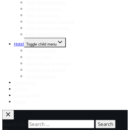
Paket Wisata Malang
Paket Wisata Jogja
Paket Wisata Bali
Paket Wisata Banyuwangi
Paket Wisata Surabaya
Paket Wisata Pacitan
Hotel
Toggle child menu
Hotel di Malang
Hotel di Batu
Guest House di Malang
Homestay di Malang
Hotel di Pacitan
Sewa Mobil
Gallery
Hubungi Kami
Artikel
Search for: