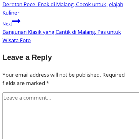
Deretan Pecel Enak di Malang, Cocok untuk Jelajah
Kuliner
Next
Bangunan Klasik yang Cantik di Malang, Pas untuk
Wisata Foto
Leave a Reply
Your email address will not be published.
Required
fields are marked
*