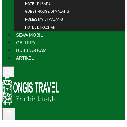
HOTEL DI BATU
GUEST HOUSE DI MALANG
HOMESTAY DI MALANG
HOTEL DI PACITAN
SEWA MOBIL
GALLERY
HUBUNGI KAMI
ARTIKEL