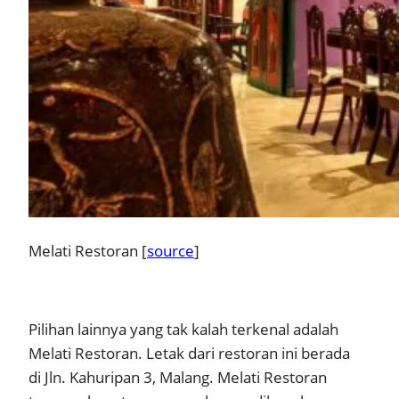
Melati Restoran [
source
]
Pilihan lainnya yang tak kalah terkenal adalah
Melati Restoran. Letak dari restoran ini berada
di Jln. Kahuripan 3, Malang. Melati Restoran