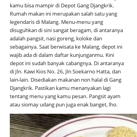
kamu bisa mampir di Depot Gang Djangkrik.
Rumah makan ini merupakan salah satu yang
legendaris di Malang. Menu-menu yang
disuguhkan di sini sangat beragam, di antaranya
adalah pangsit, nasi goreng, koloke dan
sebagainya. Saat berwisata ke Malang, depot ini
wajib ada di dalam daftar kunjunganmu. Kini
depot ini sudah banyak cabangnya. Di antaranya
di Jln. Kawi Kios No. 26, Jln Soekarno Hatta, dan
lain-lain. Disediakan makanan non halal di Gang
Djangkrik. Pastikan kamu menanyakan lagi
tentang menu yang kamu pesan. Pangsit ayam
atau siomay udang pun juga enak banget, lho.