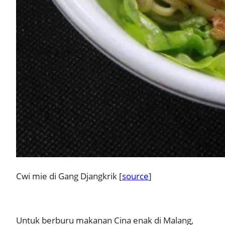
Cwi mie di Gang Djangkrik [
source
]
Untuk berburu makanan Cina enak di Malang,