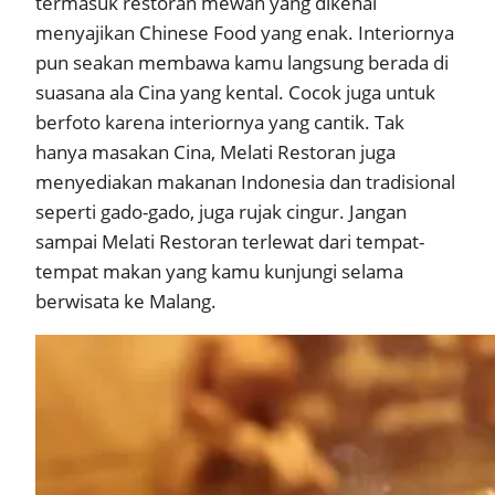
termasuk restoran mewah yang dikenal
menyajikan Chinese Food yang enak. Interiornya
pun seakan membawa kamu langsung berada di
suasana ala Cina yang kental. Cocok juga untuk
berfoto karena interiornya yang cantik. Tak
hanya masakan Cina, Melati Restoran juga
menyediakan makanan Indonesia dan tradisional
seperti gado-gado, juga rujak cingur. Jangan
sampai Melati Restoran terlewat dari tempat-
tempat makan yang kamu kunjungi selama
berwisata ke Malang.