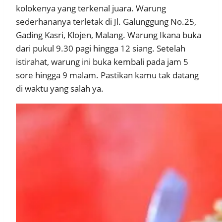
kolokenya yang terkenal juara. Warung
sederhananya terletak di
Jl. Galunggung No.25,
Gading Kasri, Klojen, Malang. Warung Ikana buka
dari pukul 9.30 pagi hingga 12 siang. Setelah
istirahat, warung ini buka kembali pada jam 5
sore hingga 9 malam. Pastikan kamu tak datang
di waktu yang salah ya.