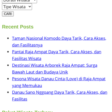
CARI
Recent Posts
Taman Nasional Komodo Daya Tarik, Cara Akses,
dan Fasilitasnya
Pantai Raja Ampat Daya Tarik, Cara Akses, dan
Fasilitas Wisata
Destinasi Wisata Arborek Raja Ampat: Surga
Bawah Laut dan Budaya Unik
Pesona Wisata Danau Cinta (Love) di Raja Ampat
yang Memukau
Danau Sano Nggoang Daya Tarik, Cara Akses, dan
Fasilitas