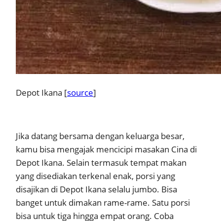
Depot Ikana [
source
]
Jika datang bersama dengan keluarga besar,
kamu bisa mengajak mencicipi masakan Cina di
Depot Ikana. Selain termasuk tempat makan
yang disediakan terkenal enak, porsi yang
disajikan di Depot Ikana selalu jumbo. Bisa
banget untuk dimakan rame-rame. Satu porsi
bisa untuk tiga hingga empat orang. Coba