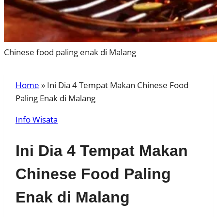
Chinese food paling enak di Malang
Home
»
Ini Dia 4 Tempat Makan Chinese Food
Paling Enak di Malang
Info Wisata
Ini Dia 4 Tempat Makan
Chinese Food Paling
Enak di Malang