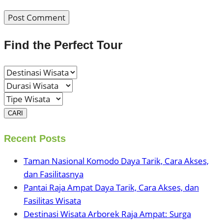
Find the Perfect Tour
CARI
Recent Posts
Taman Nasional Komodo Daya Tarik, Cara Akses,
dan Fasilitasnya
Pantai Raja Ampat Daya Tarik, Cara Akses, dan
Fasilitas Wisata
Destinasi Wisata Arborek Raja Ampat: Surga