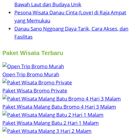
Bawah Laut dan Budaya Unik
Pesona Wisata Danau Cinta (Love) di Raja Ampat
yang Memukau
Danau Sano Nggoang Daya Tarik, Cara Akses, dan
Fasilitas
Paket Wisata Terbaru
Open Trip Bromo Murah
Paket Wisata Bromo Private
Paket Wisata Malang Batu Bromo 4 Hari 3 Malam
Paket Wisata Malang Batu 2 Hari 1 Malam