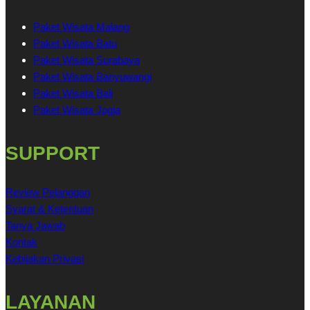
Paket Wisata Malang
Paket Wisata Batu
Paket Wisata Surabaya
Paket Wisata Banyuwangi
Paket Wisata Bali
Paket Wisata Jogja
SUPPORT
Review Pelanggan
Syarat & Ketentuan
Tanya Jawab
Kontak
Kebijakan Privasi
LAYANAN